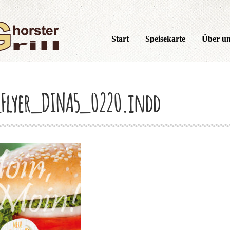
Start
Speisekarte
Über u
Flyer_DINA5_0220.indd